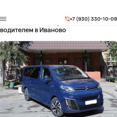
Главная
Автопарк
Минивэны
Citroen Spacetourer
+7 (930) 330-10-09
Заказать Citroen Spacetourer с
водителем в Иваново