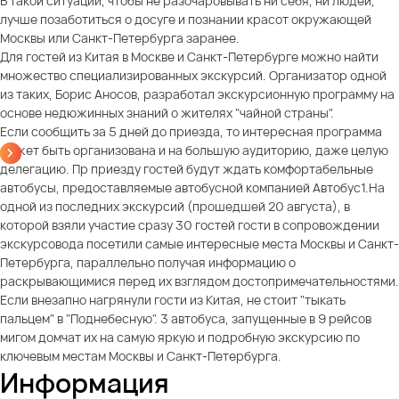
В такой ситуации, чтобы не разочаровывать ни себя, ни людей,
лучше позаботиться о досуге и познании красот окружающей
Москвы или Санкт-Петербурга заранее.
Для гостей из Китая в Москве и Санкт-Петербурге можно найти
множество специализированных экскурсий. Организатор одной
из таких, Борис Аносов, разработал экскурсионную программу на
основе недюжинных знаний о жителях "чайной страны".
Если сообщить за 5 дней до приезда, то интересная программа
может быть организована и на большую аудиторию, даже целую
делегацию. Пр приезду гостей будут ждать комфортабельные
автобусы, предоставляемые автобусной компанией Автобус1.На
одной из последних экскурсий (прошедшей 20 августа), в
которой взяли участие сразу 30 гостей гости в сопровождении
экскурсовода посетили самые интересные места Москвы и Санкт-
Петербурга, параллельно получая информацию о
раскрывающимися перед их взглядом достопримечательностями.
Если внезапно нагрянули гости из Китая, не стоит "тыкать
пальцем" в "Поднебесную". 3 автобуса, запущенные в 9 рейсов
мигом домчат их на самую яркую и подробную экскурсию по
ключевым местам Москвы и Санкт-Петербурга.
Информация