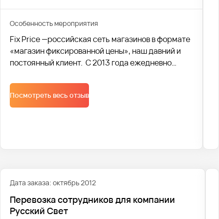
Особенность мероприятия
Fix Price —российская сеть магазинов в формате
«магазин фиксированной цены», наш давний и
постоянный клиент. С 2013 года ежедневно
осуществляем доставку сотрудников на двух
рейсах утром и вечером, а также один дневной
Посмотреть весь отзыв
рейс.
Дата заказа: октябрь 2012
Перевозка сотрудников для компании
Русский Свет