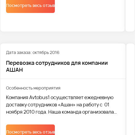
Посмотреть весь отзыв
мероприятие.
Дата заказа: октябрь 2016
Перевозка сотрудников для компании
АШАН
Особенность мероприятия
Компания Avtobus1 осуществляет ежедневную
доставку сотрудников «Ашан» на работу с 01
ноября 2010 года. Наша команда организовала
ежедневную логистику доставки для двух
утренних и двух вечерних рейсов на
Посмотреть весь отзыв
микроавтобусах классов комфорт и люкс.