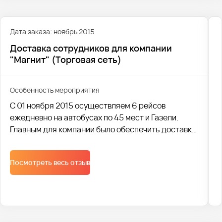
Дата заказа: ноябрь 2015
Доставка сотрудников для компании
"Магнит" (Торговая сеть)
Особенность мероприятия
С 01 ноября 2015 осуществляем 6 рейсов
ежедневно на автобусах по 45 мест и Газели.
Главным для компании было обеспечить доставку
сотрудников до работы с наименьшими
затратами. Специалисты Avtobus1 с легкостью
Посмотреть весь отзыв
подобрали комфортный транспорт, учитывая
пожелания клиента.