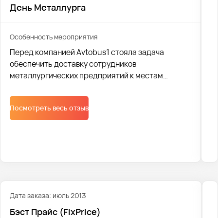
День Металлурга
Особенность мероприятия
Перед компанией Avtobus1 стояла задача
обеспечить доставку сотрудников
металлургических предприятий к местам
проведения торжественных мероприятий.Для
перевозки 540 человек было задействовано 12
Посмотреть весь отзыв
автобусов.
Дата заказа: июль 2013
Бэст Прайс (FixPriсe)