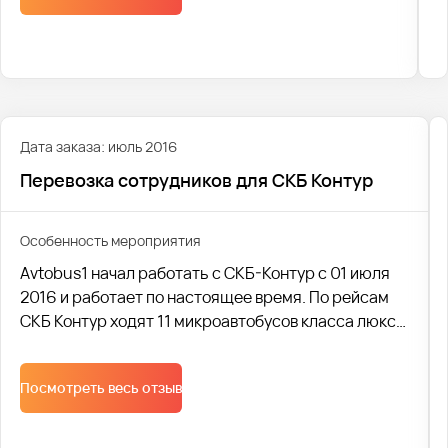
Дата заказа: июль 2016
Перевозка сотрудников для СКБ Контур
Особенность мероприятия
Avtobus1 начал работать с СКБ-Контур с 01 июля
2016 и работает по настоящее время. По рейсам
СКБ Контур ходят 11 микроавтобусов класса люкс:
4 микроавтобуса курсируют целый день, еще 7
микроавтобусов ездят утром и вечером.
Посмотреть весь отзыв
Ежедневно перевозится порядка 470 человек.
Нашей компанией было разработано мобильное
приложение для сотрудников и система