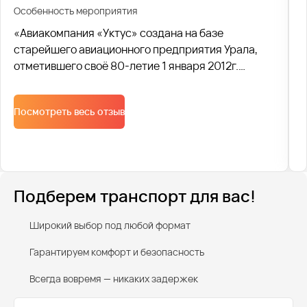
Особенность мероприятия
«Авиакомпания «Уктус» создана на базе
старейшего авиационного предприятия Урала,
отметившего своё 80-летие 1 января 2012г.
Компания принимает и отправляет воздушные
суда. С 2010 года транспортная компания
Посмотреть весь отзыв
Avtobus1 организует 2 ежедневных рейса для
сотрудников авиакомпании.
Подберем транспорт для вас!
Широкий выбор под любой формат
Гарантируем комфорт и безопасность
Всегда вовремя — никаких задержек