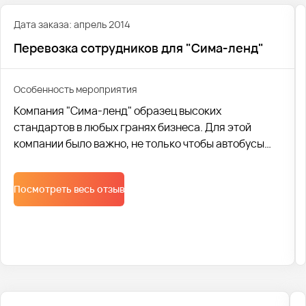
Дата заказа: апрель 2014
Перевозка сотрудников для "Сима-ленд"
Особенность мероприятия
Компания "Сима-ленд" образец высоких
стандартов в любых гранях бизнеса. Для этой
компании было важно, не только чтобы автобусы
были исправны и приезжали вовремя.
Первостепенную роль играла вежливость
Посмотреть весь отзыв
водителей. Ведь как непродуктивно начинать
рабочий день сотрудникам, если еще с утра им
нахамил водитель. У ведь продуктивность
сотрудников – это деньги компании! Именно
поэтому проводим инструктаж водителей, о
правилах общения на транспорте. Один из пунктов
– вежливое и доброжелательное общение с