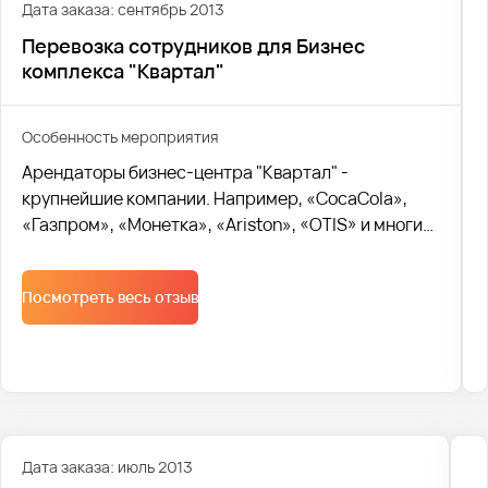
пассажирами.
Дата заказа: сентябрь 2013
Перевозка сотрудников для Бизнес
комплекса "Квартал"
Особенность мероприятия
Арендаторы бизнес-центра "Квартал" -
крупнейшие компании. Например, «CocaCola»,
«Газпром», «Монетка», «Ariston», «OTIS» и многие
другие. Для таких известных и брендовых
компаний важен статус. Поэтому руководство
Посмотреть весь отзыв
компании "Квартал" уточнило, чтобы водителями
были люди славянской внешности. Пожелание
было выполнено.
Дата заказа: июль 2013