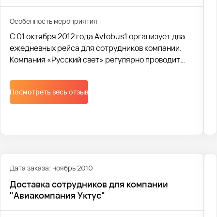
Особенность мероприятия
С 01 октября 2012 года Avtobus1 организует два
ежедневных рейса для сотрудников компании.
Компания «Русский свет» регулярно проводит
мероприятия и выставки. Поэтому кроме
доставки сотрудников, мы под ключ организуем
Посмотреть весь отзыв
транспортное обслуживание мероприятий и
выставок.
Дата заказа: ноябрь 2010
Доставка сотрудников для компании
"Авиакомпания Уктус"