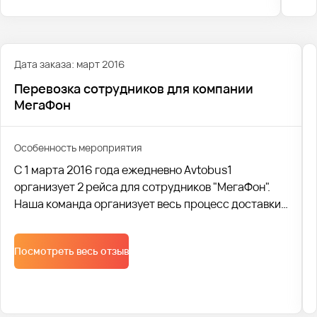
Дата заказа: март 2016
Перевозка сотрудников для компании
МегаФон
Особенность мероприятия
С 1 марта 2016 года ежедневно Avtobus1
организует 2 рейса для сотрудников "МегаФон".
Наша команда организует весь процесс доставки
сотрудников на высшем уровне: комфортные
автобусы, вежливые водители и ни одного
Посмотреть весь отзыв
опоздания с начала работы, благодаря
отлаженной системе контроля и тому, что каждое
транспортное средство продублировано в
автопарке на случай поломок.