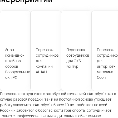
Этап
Перевозка
Перевозка
Перевозка
командно-
сотрудников
сотрудников
сотруднико
штабных
для
для СКБ
для
сборов
компании
Контур
интернет-
Вооруженных
АШАН
магазина
сил РФ
Озон
Перевозка сотрудников с автобусной компанией «Автобус1» как в
случае разовой поездки, так и на постоянной основе упрощает
работу заказчика. «Автобус1» более 10 лет работает по всей
России и заботится о безопасности транспорта, сотрудничает
только с профессиональными водителями и обеспечивает