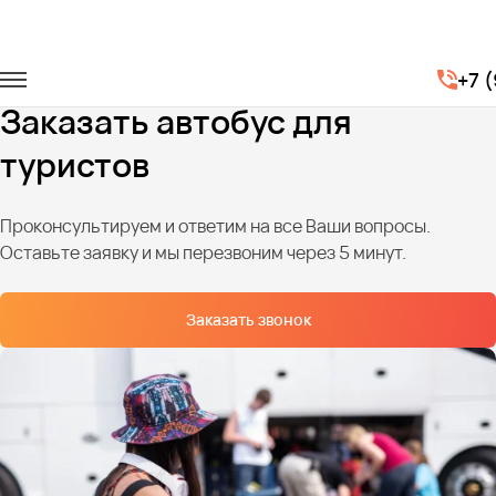
Главная
Услуги
Туристические маршруты
+7 
Автобус для туристов
Заказать автобус для
туристов
Проконсультируем и ответим на все Ваши вопросы.
Оставьте заявку и мы перезвоним через 5 минут.
Заказать звонок