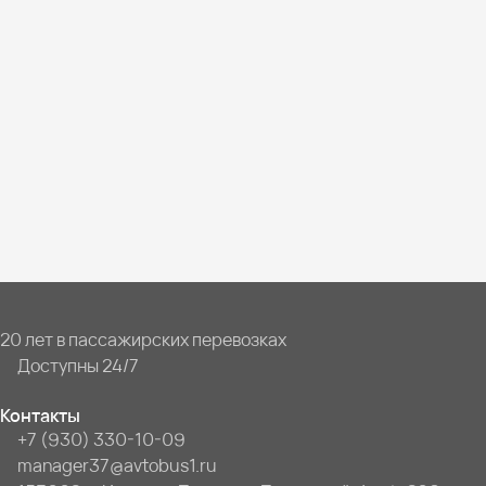
20 лет в пассажирских перевозках
Доступны 24/7
Контакты
+7 (930) 330-10-09
manager37@avtobus1.ru